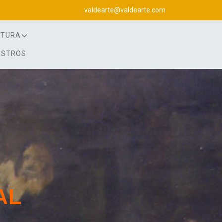
valdearte@valdearte.com
NTURA
ESTROS
AL