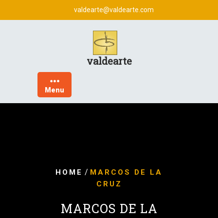
Skip
valdearte@valdearte.com
to
content
valdearte
Menu
/
HOME
MARCOS DE LA
CRUZ
MARCOS DE LA