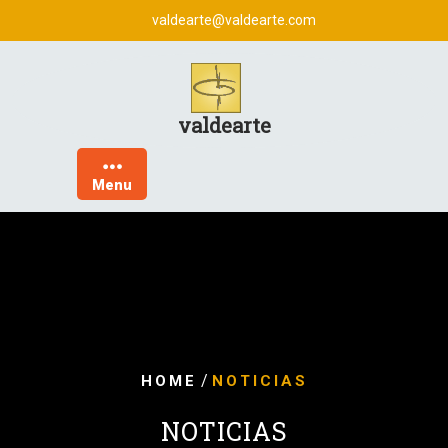
Skip
valdearte@valdearte.com
to
content
valdearte
Menu
/
HOME
NOTICIAS
NOTICIAS