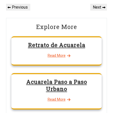
Navegación
de
Previous
Next
Previous
Next
Post
Post
entradas
Explore More
Retrato de Acuarela
Read More
Acuarela Paso a Paso
Urbano
Read More