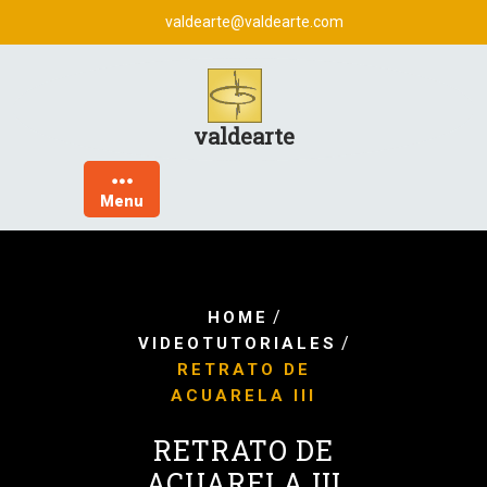
Skip
valdearte@valdearte.com
to
content
valdearte
Menu
/
HOME
/
VIDEOTUTORIALES
RETRATO DE
ACUARELA III
RETRATO DE
ACUARELA III