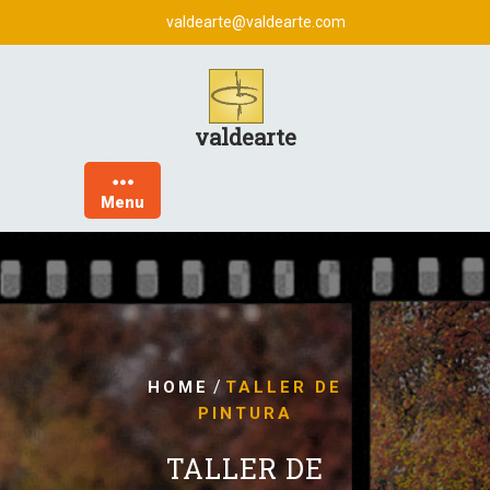
Skip
valdearte@valdearte.com
to
content
valdearte
Menu
/
HOME
TALLER DE
PINTURA
TALLER DE